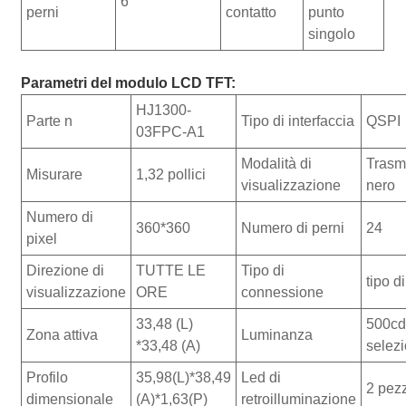
6
perni
contatto
punto
singolo
Parametri del modulo LCD TFT:
HJ1300-
Parte n
Tipo di interfaccia
QSPI
03FPC-A1
Modalità di
Trasm
Misurare
1,32 pollici
visualizzazione
nero
Numero di
360*360
Numero di perni
24
pixel
Direzione di
TUTTE LE
Tipo di
tipo d
visualizzazione
ORE
connessione
33,48 (L)
500cd
Zona attiva
Luminanza
*33,48 (A)
selez
Profilo
35,98(L)*38,49
Led di
2 pez
dimensionale
(A)*1,63(P)
retroilluminazione