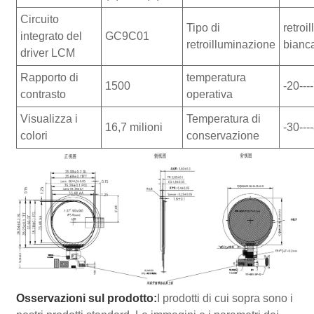
Circuito
Tipo di
retro
integrato del
GC9C01
retroilluminazione
bianc
driver LCM
Rapporto di
temperatura
1500
-20--
contrasto
operativa
Visualizza i
Temperatura di
16,7 milioni
-30---
colori
conservazione
Osservazioni sul prodotto:
I prodotti di cui sopra sono i