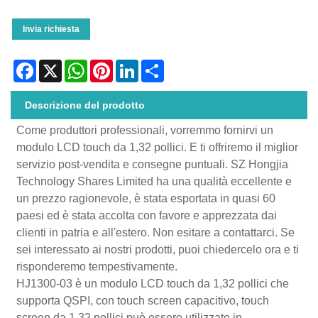
Invia richiesta
Facebook
X
WhatsApp
Pinterest
LinkedIn
Share
Descrizione del prodotto
Come produttori professionali, vorremmo fornirvi un
modulo LCD touch da 1,32 pollici. E ti offriremo il miglior
servizio post-vendita e consegne puntuali. SZ Hongjia
Technology Shares Limited ha una qualità eccellente e
un prezzo ragionevole, è stata esportata in quasi 60
paesi ed è stata accolta con favore e apprezzata dai
clienti in patria e all'estero. Non esitare a contattarci. Se
sei interessato ai nostri prodotti, puoi chiedercelo ora e ti
risponderemo tempestivamente.
HJ1300-03 è un modulo LCD touch da 1,32 pollici che
supporta QSPI, con touch screen capacitivo, touch
screen da 1,32 pollici può essere utilizzato in