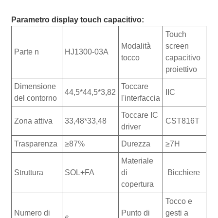
Parametro display touch capacitivo:
Touch
Modalità
screen
Parte n
HJ1300-03A
tocco
capacitivo
proiettivo
Dimensione
Toccare
44,5*44,5*3,82
IIC
del contorno
l'interfaccia
Toccare IC
Zona attiva
33,48*33,48
CST816T
driver
Trasparenza
≥87%
Durezza
≥7H
Materiale
Struttura
SOL+FA
di
Bicchiere
copertura
Tocco e
Numero di
Punto di
gesti a