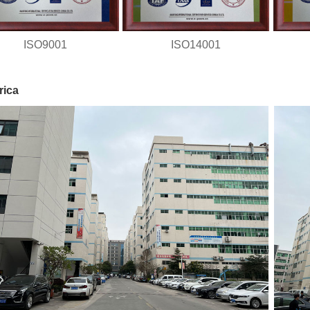
ISO9001
ISO14001
rica