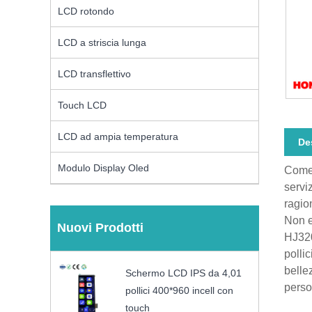
LCD rotondo
LCD a striscia lunga
LCD transflettivo
Touch LCD
LCD ad ampia temperatura
De
Modulo Display Oled
Come 
servi
ragio
Non e
Nuovi Prodotti
HJ320
polli
belle
Schermo LCD IPS da 4,01
perso
pollici 400*960 incell con
touch