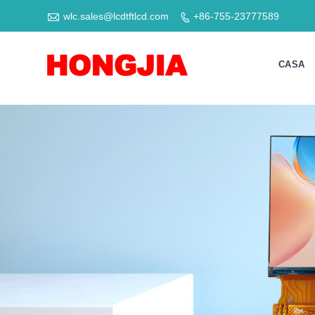

wlc.sales@lcdtftlcd.com
+86-755-23777589

CASA