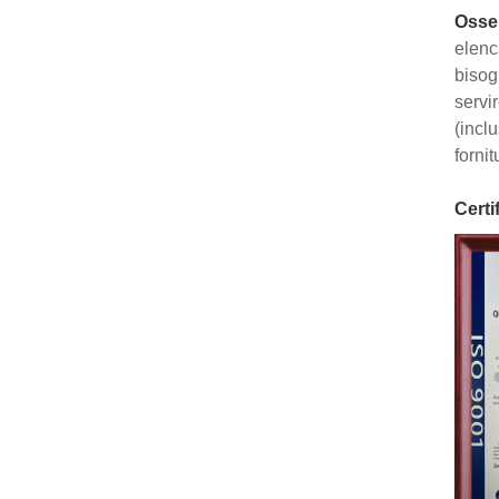
Osser
elenca
bisog
servi
(incl
forni
Certif