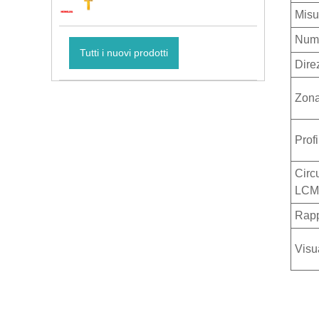
Misu
Nume
Tutti i nuovi prodotti
Dire
Zona
Prof
Circu
LCM
Rapp
Visua