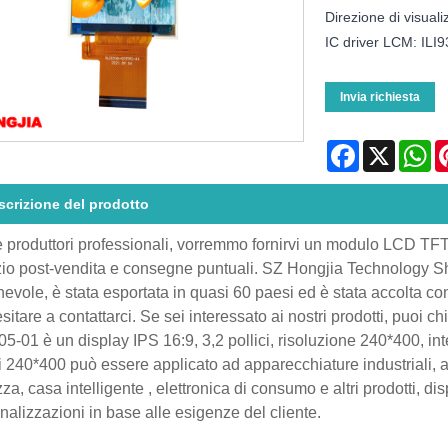
Direzione di visual
IC driver LCM: ILI
Invia richiesta
Facebook
X
Wh
scrizione del prodotto
produttori professionali, vorremmo fornirvi un modulo LCD TFT da
zio post-vendita e consegne puntuali. SZ Hongjia Technology Sh
nevole, è stata esportata in quasi 60 paesi ed è stata accolta con 
sitare a contattarci. Se sei interessato ai nostri prodotti, puoi
5-01 è un display IPS 16:9, 3,2 pollici, risoluzione 240*400, 
ci 240*400 può essere applicato ad apparecchiature industriali, a
zza, casa intelligente , elettronica di consumo e altri prodotti, d
nalizzazioni in base alle esigenze del cliente.