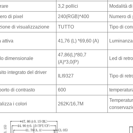
rare
3,2 pollici
Modalità di
ro di pixel
240(RGB)*400
Numero di 
zione di visualizzazione
TUTTO
Tipo di co
 attiva
41,76 (L) *69,60 (A)
Luminanza
47,86(L)*80,7
ilo dimensionale
Led di retr
(A)*3,0(P)
ito integrato del driver
ILI9327
Tipo di ret
orto di contrasto
600
temperatur
Temperatur
lizza i colori
262K/16,7M
conservazi