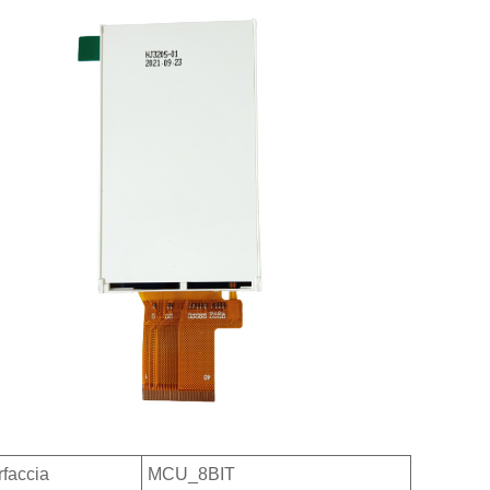
rfaccia
MCU_8BIT