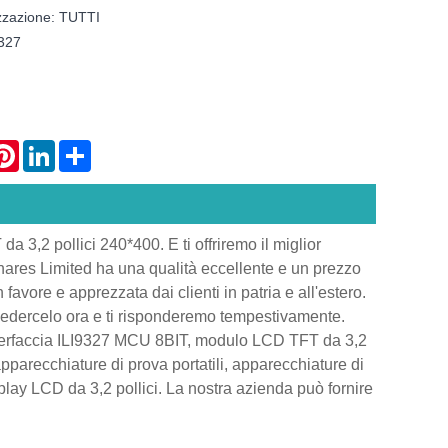
izzazione: TUTTI
9327
atsApp
Pinterest
LinkedIn
Share
 3,2 pollici 240*400. E ti offriremo il miglior
ares Limited ha una qualità eccellente e un prezzo
favore e apprezzata dai clienti in patria e all'estero.
 chiedercelo ora e ti risponderemo tempestivamente.
interfaccia ILI9327 MCU 8BIT, modulo LCD TFT da 3,2
pparecchiature di prova portatili, apparecchiature di
isplay LCD da 3,2 pollici. La nostra azienda può fornire