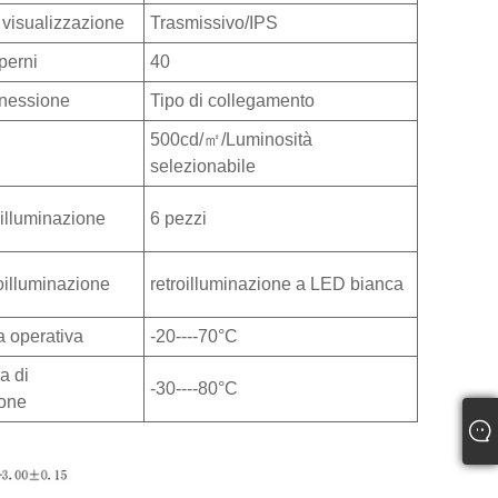
 visualizzazione
Trasmissivo/IPS
perni
40
nnessione
Tipo di collegamento
500cd/㎡/Luminosità
selezionabile
oilluminazione
6 pezzi
roilluminazione
retroilluminazione a LED bianca
a operativa
-20----70°C
a di
-30----80°C
one