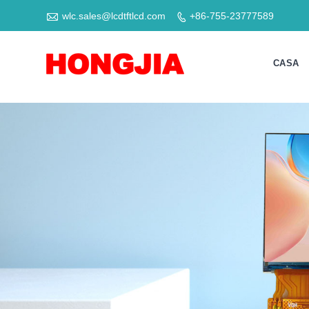

wlc.sales@lcdtftlcd.com
+86-755-23777589

CASA