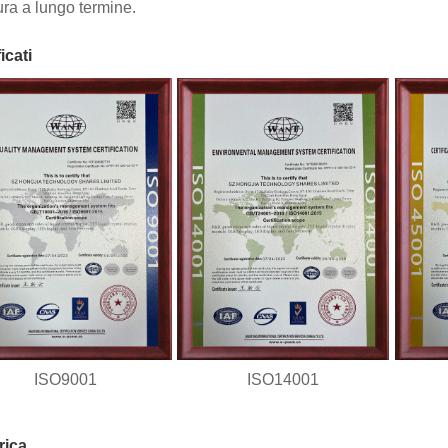
tura a lungo termine.
icati
ISO9001
ISO14001
rica