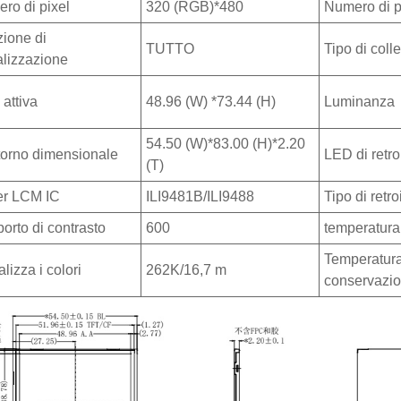
ro di pixel
320 (RGB)*480
Numero di p
zione di
TUTTO
Tipo di col
alizzazione
 attiva
48.96 (W) *73.44 (H)
Luminanza
54.50 (W)*83.00 (H)*2.20
orno dimensionale
LED di retr
(T)
er LCM IC
ILI9481B/ILI9488
Tipo di retr
orto di contrasto
600
temperatura
Temperatura
lizza i colori
262K/16,7 m
conservazi