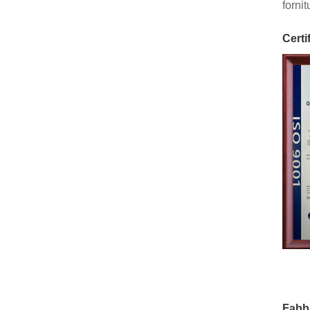
forni
Certif
Fabb