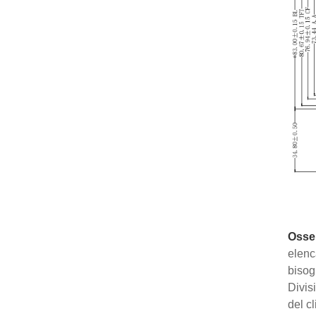
Osser
elenc
bisog
Divis
del c