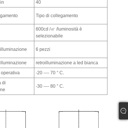
in
40
legamento
Tipo di collegamento
600cd /㎡ /luminosità è
selezionabile
oilluminazione
6 pezzi
oilluminazione
retroilluminazione a led bianca
 operativa
-20 ---- 70 ° C.
 di
-30 ---- 80 ° C.
one