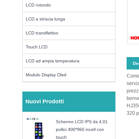
LCD rotondo
LCD a striscia lunga
LCD transflettivo
Touch LCD
LCD ad ampia temperatura
De
Modulo Display Oled
Come 
servi
prezz
benve
Nuovi Prodotti
HJ350
320 p
Schermo LCD IPS da 4,01
pollici 400*960 incell con
touch