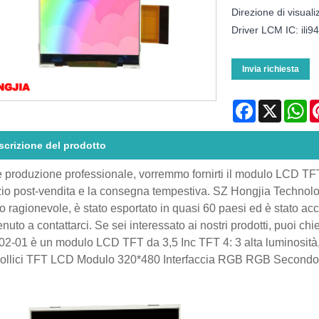
Direzione di visuali
Driver LCM IC: ili9
Invia richiesta
Facebook
X
Wh
scrizione del prodotto
produzione professionale, vorremmo fornirti il ​​modulo LCD TFT 
zio post-vendita e la consegna tempestiva. SZ Hongjia Technolo
o ragionevole, è stato esportato in quasi 60 paesi ed è stato accol
nuto a contattarci. Se sei interessato ai nostri prodotti, puoi chi
2-01 è un modulo LCD TFT da 3,5 Inc TFT 4: 3 alta luminosità
ollici TFT LCD Modulo 320*480 Interfaccia RGB RGB Secondo 