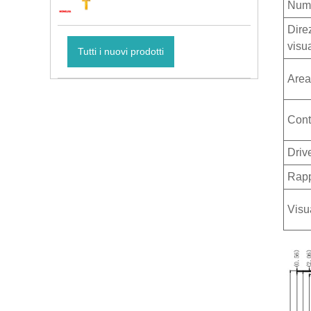
Nume
Dire
visu
Tutti i nuovi prodotti
Area
Cont
Driv
Rapp
Visua