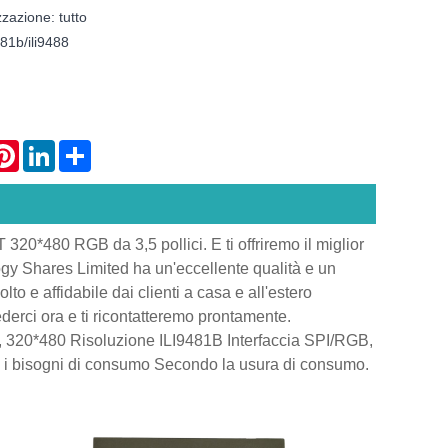
zzazione: tutto
481b/ili9488
atsApp
Pinterest
LinkedIn
Share
320*480 RGB da 3,5 pollici. E ti offriremo il miglior
gy Shares Limited ha un'eccellente qualità e un
to e affidabile dai clienti a casa e all'estero
ederci ora e ti ricontatteremo prontamente.
, 320*480 Risoluzione ILI9481B Interfaccia SPI/RGB,
i bisogni di consumo Secondo la usura di consumo.