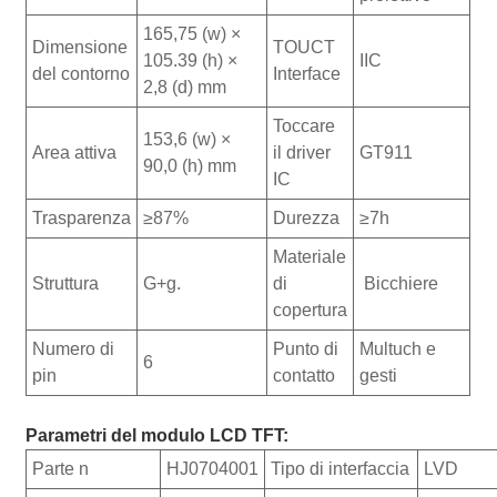
165,75 (w) ×
Dimensione
TOUCT
105.39 (h) ×
IIC
del contorno
Interface
2,8 (d) mm
Toccare
153,6 (w) ×
Area attiva
il driver
GT911
90,0 (h) mm
IC
Trasparenza
≥87%
Durezza
≥7h
Materiale
Struttura
G+g.
di
Bicchiere
copertura
Numero di
Punto di
Multuch e
6
pin
contatto
gesti
Parametri del modulo LCD TFT:
Parte n
HJ0704001
Tipo di interfaccia
LVD