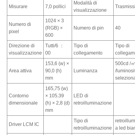
Modalità di
Misurare
7,0 pollici
Trasmiss
visualizzazione
1024 × 3
Numero di
(RGB) ×
Numero di pin
40
pixel
600
Direzione di
Tutti/6 ：
Tipo di
Tipo di
visualizzazione
00
collegamento
collegam
153,6 (w) ×
500cd /
Area attiva
90,0 (h)
Luminanza
/luminosi
mm
selezion
165,75 (w)
Contorno
× 105.39
LED di
dimensionale
(h) × 2,8 (d)
retroilluminazione
mm
Tipo di
retroillu
Driver LCM IC
retroilluminazione
a led bia