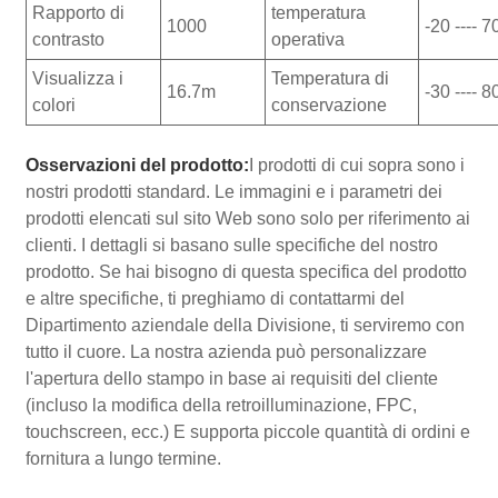
Rapporto di
temperatura
1000
-20 ---- 7
contrasto
operativa
Visualizza i
Temperatura di
16.7m
-30 ---- 8
colori
conservazione
Osservazioni del prodotto:
I prodotti di cui sopra sono i
nostri prodotti standard. Le immagini e i parametri dei
prodotti elencati sul sito Web sono solo per riferimento ai
clienti. I dettagli si basano sulle specifiche del nostro
prodotto. Se hai bisogno di questa specifica del prodotto
e altre specifiche, ti preghiamo di contattarmi del
Dipartimento aziendale della Divisione, ti serviremo con
tutto il cuore. La nostra azienda può personalizzare
l'apertura dello stampo in base ai requisiti del cliente
(incluso la modifica della retroilluminazione, FPC,
touchscreen, ecc.) E supporta piccole quantità di ordini e
fornitura a lungo termine.