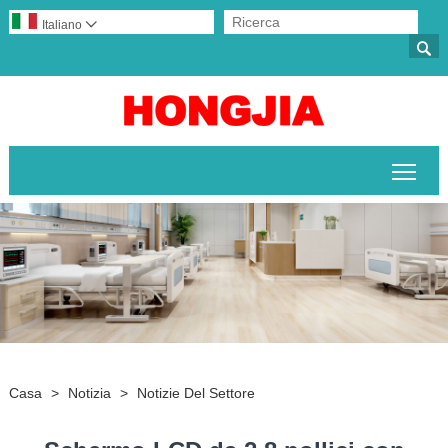
Italiano


Attiv
Casa
>
Notizia
>
Notizie Del Settore