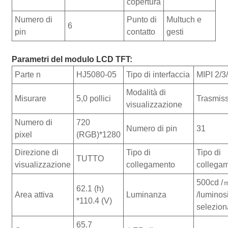
copertura
Numero di
Punto di
Multuch e
6
pin
contatto
gesti
Parametri del modulo LCD TFT:
Parte n
HJ5080-05
Tipo di interfaccia
MIPI 2/
Modalità di
Misurare
5,0 pollici
Trasmiss
visualizzazione
Numero di
720
Numero di pin
31
pixel
(RGB)*1280
Direzione di
Tipo di
Tipo di
TUTTO
visualizzazione
collegamento
collega
500cd /
62.1 (h)
Area attiva
Luminanza
/luminos
*110.4 (V)
selezion
65.7