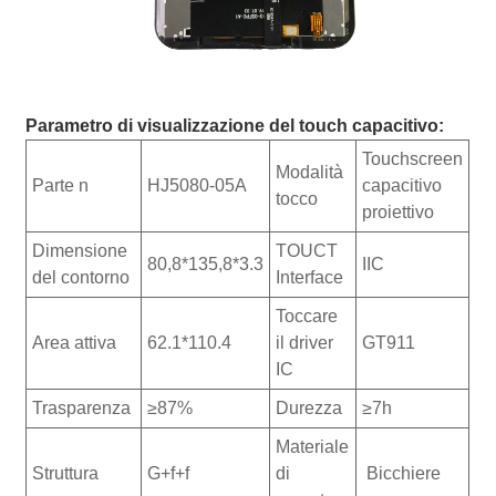
Parametro di visualizzazione del touch capacitivo:
Touchscreen
Modalità
Parte n
HJ5080-05A
capacitivo
tocco
proiettivo
Dimensione
TOUCT
80,8*135,8*3.3
IIC
del contorno
Interface
Toccare
Area attiva
62.1*110.4
il driver
GT911
IC
Trasparenza
≥87%
Durezza
≥7h
Materiale
Struttura
G+f+f
di
Bicchiere